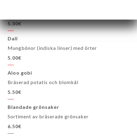
Pollaw
Basmatiris med saffran och torkad frukt
5.00€
Dall
Mungbönor (indiska linser) med örter
5.00€
Aloo gobi
Bräserad potatis och blomkål
5.50€
Blandade grönsaker
Sortiment av bräserade grönsaker
6.50€