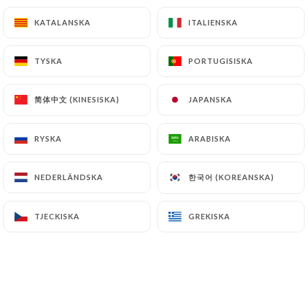
temperaturer (370°) och ger sitt namn åt
preparatet.
KATALANSKA
KATALANSKA
ITALIENSKA
ITALIENSKA
TYSKA
TYSKA
PORTUGISISKA
PORTUGISISKA
Sheesh kabab
Lammfärsspett med kryddor och örter
简体中文 (KINESISKA)
简体中文 (KINESISKA)
JAPANSKA
JAPANSKA
8.00€
RYSKA
RYSKA
ARABISKA
ARABISKA
Poulet tandoori
Kycklinglår
한국어 (KOREANSKA)
한국어 (KOREANSKA)
NEDERLÄNDSKA
NEDERLÄNDSKA
8.00€
TJECKISKA
TJECKISKA
GREKISKA
GREKISKA
Kycklingvingar"
8.00€
Poulet dart
Kycklingbitar