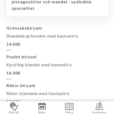
pistagenötter och mandel - sydindisk
specialitet
Grönsaksbiryani
Blandade grönsaker med basmatiris
14.00€
Poulet biryani
Kyckling blandat med basmatiris
16.00€
Räkor biryani
Räkor blandade med basmatiris
17.00€
Beställ
Boka
Meny
Itinéraire
Lamm biryani