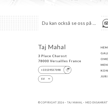
Du kan också se oss på …
Taj Mahal
HEM
GAL
3 Place Charost
OM
78000 Versailles France
MEN
+33139537098
KON
JUR
SV
© COPYRIGHT 2026 – TAJ MAHAL – MED ENSAMRÄT