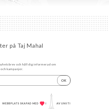
eter på Taj Mahal
 nyhetsbrev och håll dig informerad om
och kampanjer.
OK
WEBBPLATS SKAPAD MED
I
AV
UNIITI