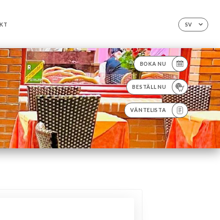
KT
SV
BOKA NU
BESTÄLL NU
VÄNTELISTA