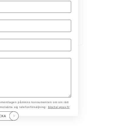
nsumentlagen påminns konsumenten om sin rätt
bloctel.gouv.fr
t motsätta sig telefonförsäljning:
ICKA