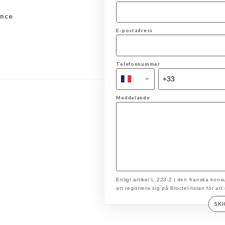
ance
E-postadress
Telefonnummer
Meddelande
Enligt artikel L.223-2 i den franska ko
att registrera sig på Bloctel-listan för at
SK