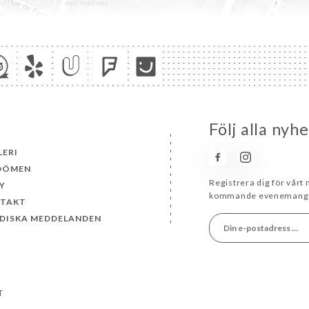
Följ alla nyh
LERI
DÖMEN
Registrera dig för vårt
Y
kommande evenemang 
TAKT
IDISKA MEDDELANDEN
T