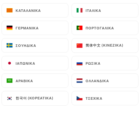
σαμόσα
ΚΑΤΑΛΑΝΙΚΆ
ΚΑΤΑΛΑΝΙΚΆ
ΙΤΑΛΙΚΆ
ΙΤΑΛΙΚΆ
9.00€
ΓΕΡΜΑΝΙΚΆ
ΓΕΡΜΑΝΙΚΆ
ΠΟΡΤΟΓΑΛΙΚΆ
ΠΟΡΤΟΓΑΛΙΚΆ
简体中文 (ΚΙΝΈΖΙΚΑ)
简体中文 (ΚΙΝΈΖΙΚΑ)
ΣΟΥΗΔΙΚΆ
ΣΟΥΗΔΙΚΆ
ΜΕΚΑ TANDOORI
ΙΑΠΩΝΙΚΆ
ΙΑΠΩΝΙΚΆ
ΡΩΣΙΚΆ
ΡΩΣΙΚΆ
Το tandoor είναι ο ινδικός πήλινο
ΑΡΑΒΙΚΆ
ΑΡΑΒΙΚΆ
ΟΛΛΑΝΔΙΚΆ
ΟΛΛΑΝΔΙΚΆ
φούρνος που χρησιμοποιείται για το
ψήσιμο κρέας και ψάρι μαριναρισμένο με
한국어 (ΚΟΡΕΆΤΙΚΑ)
한국어 (ΚΟΡΕΆΤΙΚΑ)
ΤΣΈΧΙΚΑ
ΤΣΈΧΙΚΑ
φρέσκα μπαχαρικά, καθώς και ινδικό ψωμί.
Μπορεί να φτάσει σε πολύ υψηλές
θερμοκρασίες (370°) και δίνει το όνομά
του στο παρασκεύασμα.