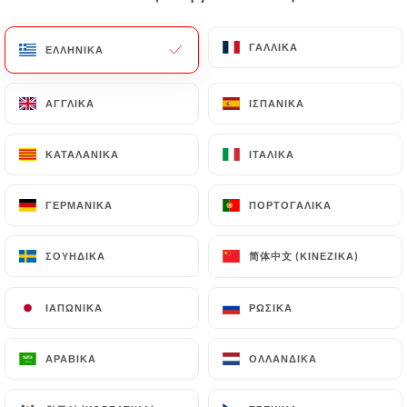
EL
ΜΕΝΟΎ
ΓΑΛΛΙΚΆ
ΓΑΛΛΙΚΆ
ΕΛΛΗΝΙΚΆ
ΕΛΛΗΝΙΚΆ
ΑΓΓΛΙΚΆ
ΑΓΓΛΙΚΆ
ΙΣΠΑΝΙΚΆ
ΙΣΠΑΝΙΚΆ
ΚΑΤΑΛΑΝΙΚΆ
ΚΑΤΑΛΑΝΙΚΆ
ΙΤΑΛΙΚΆ
ΙΤΑΛΙΚΆ
/
ΑΡΧΙΚΉ
ΕΠΑΦΉ
Επαφή
ΓΕΡΜΑΝΙΚΆ
ΓΕΡΜΑΝΙΚΆ
ΠΟΡΤΟΓΑΛΙΚΆ
ΠΟΡΤΟΓΑΛΙΚΆ
简体中文 (ΚΙΝΈΖΙΚΑ)
简体中文 (ΚΙΝΈΖΙΚΑ)
ΣΟΥΗΔΙΚΆ
ΣΟΥΗΔΙΚΆ
ΙΑΠΩΝΙΚΆ
ΙΑΠΩΝΙΚΆ
ΡΩΣΙΚΆ
ΡΩΣΙΚΆ
ΑΡΑΒΙΚΆ
ΑΡΑΒΙΚΆ
ΟΛΛΑΝΔΙΚΆ
ΟΛΛΑΝΔΙΚΆ
Taj Mahal