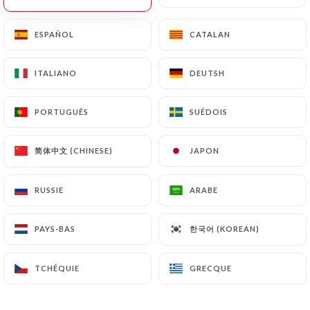
ESPAÑOL
ESPAÑOL
CATALAN
CATALAN
Claire B. a noté
C
5/5
ITALIANO
ITALIANO
DEUTSH
DEUTSH
Très bons plats
03/07/2026
•
06:27
PORTUGUÊS
PORTUGUÊS
SUÉDOIS
SUÉDOIS
简体中文 (CHINESE)
简体中文 (CHINESE)
Mahmut K. a noté
JAPON
JAPON
M
5/5
RUSSIE
RUSSIE
ARABE
ARABE
15/06/2026
•
07:49
한국어 (KOREAN)
한국어 (KOREAN)
PAYS-BAS
PAYS-BAS
Claire S. a noté
C
5/5
TCHÉQUIE
TCHÉQUIE
GRECQUE
GRECQUE
07/06/2026
•
11:02