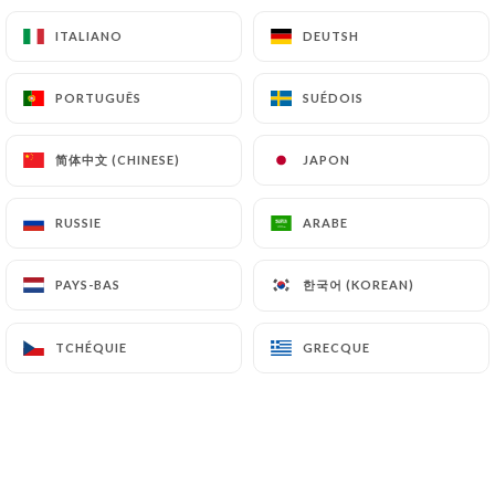
les Utilisateurs de
https://restaurant-taj-mahal-
ITALIANO
ITALIANO
DEUTSH
DEUTSH
versailles.fr
peuvent déposer une réclamation
auprès des autorités de contrôle, et notamment de
PORTUGUÊS
PORTUGUÊS
SUÉDOIS
SUÉDOIS
la CNIL (
https://www.cnil.fr/fr/plaintes
).
简体中文 (CHINESE)
简体中文 (CHINESE)
JAPON
JAPON
7.4 Non-communication des données personnelles
https://restaurant-taj-mahal-versailles.fr
s’interdit de traiter, héberger ou transférer les
RUSSIE
RUSSIE
ARABE
ARABE
Informations collectées sur ses Clients vers un
pays situé en dehors de l’Union européenne ou
한국어 (KOREAN)
한국어 (KOREAN)
PAYS-BAS
PAYS-BAS
reconnu comme « non adéquat » par la Commission
européenne sans en informer préalablement le
TCHÉQUIE
TCHÉQUIE
GRECQUE
GRECQUE
client. Pour autant,
https://restaurant-taj-
mahal-versailles.fr
reste libre du choix de ses
sous-traitants techniques et commerciaux à la
condition qu’il présentent les garanties suffisantes
au regard des exigences du Règlement Général sur