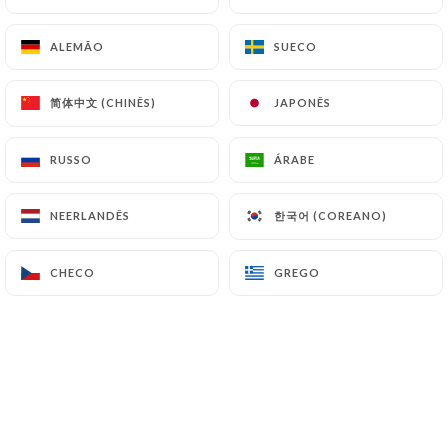
ALEMÃO
ALEMÃO
SUECO
SUECO
简体中文 (CHINÊS)
简体中文 (CHINÊS)
JAPONÊS
JAPONÊS
RUSSO
RUSSO
ÁRABE
ÁRABE
한국어 (COREANO)
한국어 (COREANO)
NEERLANDÊS
NEERLANDÊS
CHECO
CHECO
GREGO
GREGO